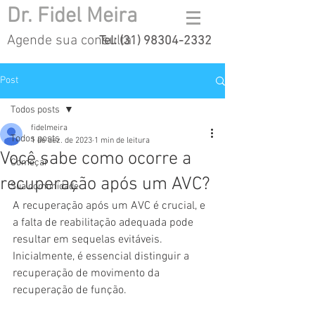
Dr. Fidel Meira
Agende sua consulta
Tel:
(31) 98304-2332
Post
Todos posts
fidelmeira
Todos posts
1 de dez. de 2023
1 min de leitura
Você sabe como ocorre a
Começar
recuperação após um AVC?
Sua comunidade
A recuperação após um AVC é crucial, e 
a falta de reabilitação adequada pode 
resultar em sequelas evitáveis. 
Inicialmente, é essencial distinguir a 
recuperação de movimento da 
recuperação de função. 