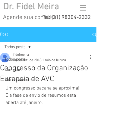
Dr. Fidel Meira
Agende sua consulta
Tel:
(31) 98304-2332
Post
Todos posts
fidelmeira
Todos posts
10 de dez. de 2018
1 min de leitura
Congresso da Organização
Começar
Europeia de AVC
Sua comunidade
Um congresso bacana se aproxima!
E a fase de envio de resumos está 
aberta até janeiro.